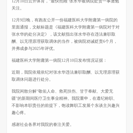
12月10日云开体育，“最快照顾”张水华被病院贬责一事激勉
关注。
12月9日晚，有跑友公开一份福建医科大学附庸第一病院的
里面通报，文献标题是《福建医科大学附庸第一病院对于对
张水华的处分决定》，该文献指出张水华存在违法兼职取
酬、以无理原理获取调休的当作，被病院劝诫贬责6个月，
并弗成参与2025年评优。
福建医科大学附庸第一病院12月10日发布情况证据：
近期，我院依规依纪对张水华违法兼职取酬、以无理原理获
取调休问题进行处分。
我院闲散分解“敬佑人命、救死扶伤、甘于奉献、大爱无
疆”的新期间医疗卫生事业精神。我院重申，在遵纪称职、
不影响本职责任的前提下，饱读舞职工发展个东谈主兴趣兴
趣心疼。
感谢社会各界对我院的眷注关爱。