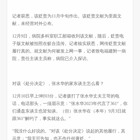
记者获悉，该贬责为11月中旬作出。该贬责文献为里面文
献，未经营对外公布。
12月9日，病院多科室职工邮箱收到该文献，随后，贬责电
子版文献被拍照在蚁合流传。记者核实获悉，网传贬责文献
履行真的。就文献为何被发上网一事，记者致电福建附一病
院，责任主谈主员称，病院已介入探访。
对该《处分决定》，张水华的家东谈主怎么看？
12月10日早上9时03分，记者拨打了张水华丈夫王苛的电
话，电话那头，一须眉示意：“张水华2023年代言了361°，你
们通盘东谈主也皆知谈。（但）张水华在（本年）9月3日就
跟361°解约了，事实就这么。”
“我没什么好说的。”对该《处分决定》说起的其他履行，其
示意：“我无可告知，也不作任何褒贬。”