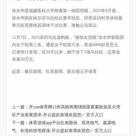
张水华是福建医科大学附庸第一病院照顾，2025年8月底，
张水华因在哈尔滨马拉松比赛夺冠后，经受采访时哭诉但愿
单元拓荒撑抓其调休干涉比赛，激勉公论风云。
12月7日，2025深圳马拉虚构跑，“最快女照顾”张水华获取国
内女子组第三名、通盘女子组第六名，奖金6000好意思元。
记者统计发现，近50天以来，她干涉了5场马拉松，总奖金
卓著20万元。
起原：极目新闻、红星新闻、新京报云开体育
上一篇：
开yun体育网12所高校将围绕国度紧要政策及大湾
区产业发展需求-开云提款靠谱欢迎您✅ 官方入口
下一篇：
体育游戏app平台红相股份、双杰电气、森源电
气、长缆科技等跟涨-开云提款靠谱欢迎您✅ 官方入口