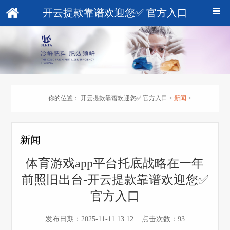
开云提款靠谱欢迎您✅ 官方入口
你的位置：
开云提款靠谱欢迎您✅ 官方入口
>
新闻
>
新闻
体育游戏app平台托底战略在一年
前照旧出台-开云提款靠谱欢迎您✅
官方入口
发布日期：2025-11-11 13:12 点击次数：93