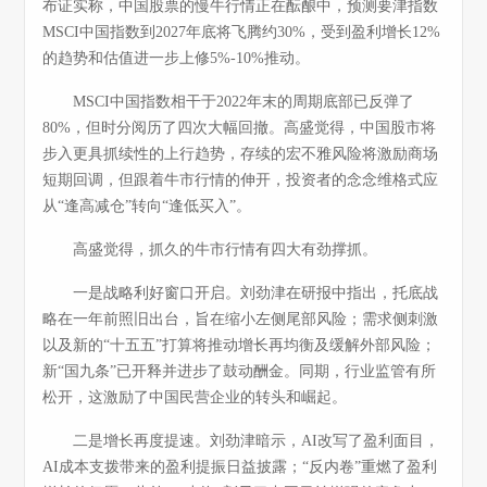
布证实称，中国股票的慢牛行情正在酝酿中，预测要津指数
MSCI中国指数到2027年底将飞腾约30%，受到盈利增长12%
的趋势和估值进一步上修5%-10%推动。
MSCI中国指数相干于2022年末的周期底部已反弹了
80%，但时分阅历了四次大幅回撤。高盛觉得，中国股市将
步入更具抓续性的上行趋势，存续的宏不雅风险将激励商场
短期回调，但跟着牛市行情的伸开，投资者的念念维格式应
从“逢高减仓”转向“逢低买入”。
高盛觉得，抓久的牛市行情有四大有劲撑抓。
一是战略利好窗口开启。刘劲津在研报中指出，托底战
略在一年前照旧出台，旨在缩小左侧尾部风险；需求侧刺激
以及新的“十五五”打算将推动增长再均衡及缓解外部风险；
新“国九条”已开释并进步了鼓动酬金。同期，行业监管有所
松开，这激励了中国民营企业的转头和崛起。
二是增长再度提速。刘劲津暗示，AI改写了盈利面目，
AI成本支拨带来的盈利提振日益披露；“反内卷”重燃了盈利