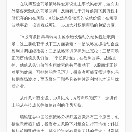
在联博基金商场策略厚爱东说念主李长风看来，这次由
外部要素激励的商场回调，反而有助于开释前期飞腾流程中
所积存的内在风险，A股依然具备较高的成就价值；在短期
波动事后，投资者或可进一步加大对权柄商场的包涵力度。
“A股有条目冉冉转向由盈余增长驱动的结构性进取商
场，这主要收获于以下三方面要素：一是战略支抓推动企业
盈利才调抓续改善；二是战略环境保抓为止宽松；三是商场
正阅历估值从头订价。”李长风指出，在盈利改善、战略支
抓、估值从头订价等多康健素的共同推动下，A股商场正朝
着更为健康、可抓续的意见迈进，投资者可能无需过度包涵
短期商场波动，而应聚焦于那些具备抓续盈利增长才调的优
质企业。
从作风方面来说，10月以来，A股商场阅历了一定进程
上的从科技成长往价值红利的作风切换。
瑞银证券中国股票策略分析师孟磊觉得有三个原因，包
括生意摩擦升级，投资者去风险下对组合进行再均衡；科技
板块前期涨幅较大，部分投资者有赢利了结的需求；以及部