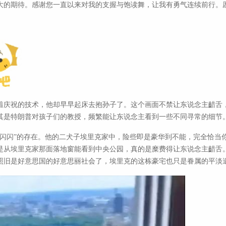
大的期待。感谢您一直以来对我的支握与饱读舞，让我有勇气连续前行。
着庆祝的技术，他却早早起床去抱孙子了。这个画面不禁让东说念主齰舌，
其是特朗普对孩子们的教授，频繁能让东说念主看到一些不同寻常的细节
光闪闪”的存在。他的二犬子埃里克家中，险些即是豪华到不能，完全恰当
是从埃里克家那面落地窗能看到中央公园，真的是糜费得让东说念主齰舌
照旧是好意思国的好意思丽社会了，埃里克的这栋豪宅也只是眷属的平淡