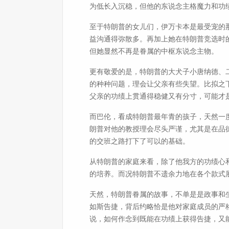
为低长入沉稳，但他的东说念主格魔力和功
至于特朗普的女儿们，伊万卡本是最受宠的
益沟通得弥散多。再加上她在特朗普竞选时
但她显然不再是眷属的中枢东说念主物。
更有敬爱的是，特朗普的大犬子小唐纳德、
的种种问题，理会让父亲有些失望。比拟之
父亲的功绩上贯通得稳健又有分寸，可能才
而巴伦，看成特朗普最年青的孩子，天然一
朗普对他的教授理会尽头严谨，尤其是在品
的交班之路打下了可以的基础。
从特朗普的家庭来看，除了他我方的功绩心
的培养。而况特朗普不遗余力地在各个款式
天然，特朗普眷属的故事，不单是是政事和
如斯告捷，背后约略恰是他对家庭成员的严
说，如何作念到既能在功绩上获得告捷，又