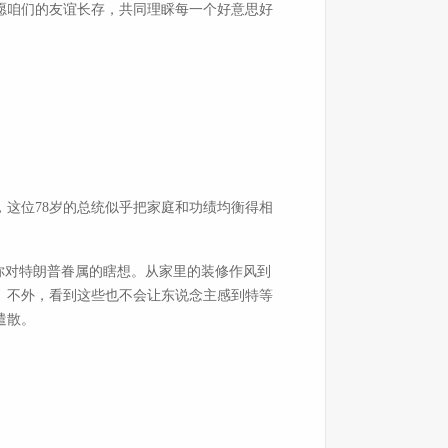
愿咱们的友谊长存，共同理睬每一个好意思好
这位78岁的总统似乎把家庭和功绩均衡得相
。
你对特朗普眷属的瞎想。从家里的装修作风到
。不外，看到这些也不会让东说念主感到特等
遣散。