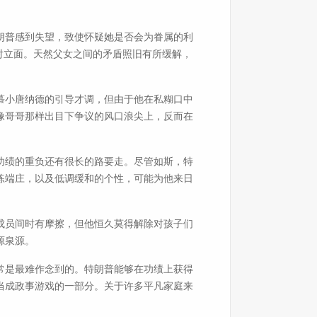
朗普感到失望，致使怀疑她是否会为眷属的利
对立面。天然父女之间的矛盾照旧有所缓解，
慕小唐纳德的引导才调，但由于他在私糊口中
像哥哥那样出目下争议的风口浪尖上，反而在
功绩的重负还有很长的路要走。尽管如斯，特
练端庄，以及低调缓和的个性，可能为他来日
成员间时有摩擦，但他恒久莫得解除对孩子们
源泉源。
常是最难作念到的。特朗普能够在功绩上获得
当成政事游戏的一部分。关于许多平凡家庭来