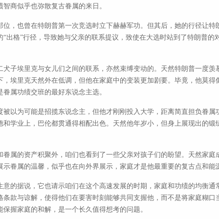
绩智商似乎也弥散复古眷属的来日。
那位，也曾在特朗普第一次竞选时立下赫赫军功。但其后，她的行径让特
的“出格”行径，导致她与父亲的联系提议，致使在大选时站到了特朗普的
二犬子埃里克与女儿们之间的联系，亦然束缚变动的。天然特朗普一度羡
下，埃里克天然外在低调，但他在家庭中的变装更加剧要。毕竟，他莫得
是眷属功绩交班的最好东说念主选。
度被以为可能是招揽东说念主，但他才刚刚投入大学，距离简直担负眷属
德和学业上，巴伦都贯通得相配出色。天然他年岁小，但身上展现出的锻
和眷属的资产积聚外，咱们也看到了一些父亲对孩子们的盼望。天然家庭
展示眷属的温馨，似乎也在向外界展示，家庭才是他最重要的复古点和能
生意的据说，它也请示咱们在这个高速发展的时期，家庭和功绩的均衡通
格条款与谅解，使得他们在要害时刻能够共同支握他，而不是将家庭糊口
能保握家庭的和解，是一个长久值得想考的问题。