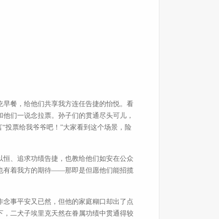
吃早餐，给他们共享我方连任告捷的怡悦。看
和他们一说念拉票。孙子们的贯通尽头可儿，
“投票给我爷爷吧！”大家看到这个场景，险
以恒、追求功绩告捷，也教给他们如安在公众
也有着我方的期待——那即是但愿他们能招揽
作念事平安又已然，但他的家庭糊口却出了点
下，二犬子埃里克天然在眷属功绩中贯通得较