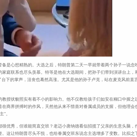
皆备是心想精熟的。大选之后，特朗普第二天一早就带着两个孙子一说念
的家庭联系也尽头羡慕。特等是他在大选期间，把孙子们带到演讲台上，
了台下的掌声，沮丧也蓦然高涨。尤其是他的孙子卢克，站在麦克风前直言
的教授状貌照实有着不小的影响力。他不仅教给孩子们如安在糊口中握之
昔在商界拼搏时的作风，天然他从来不惜啬对眷属成员的支握，但他理会
主”。
都很优秀，但谁能简直交班？老迈小唐纳德看似招揽了父亲的生意头脑，
妻。这让特朗普尽头不悦，也给眷属交班东说念主选增多了变数。比拟之