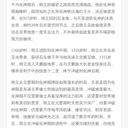
干与化神期后，韩立的修皆之路依然充满挑战。他在化神初
期巅峰时，因得知向之礼等化神铁汉魂灯灭火，决定偷渡灵
界。在957岁时，韩立回到五龙海，与不异进阶化神的冰凤
合营，相约30年后共渡空间节点。之后韩立见效偷渡灵界，
但在灵界他曾一度失去法力，不外最终如故复原并不竭莳植
我方的修持。
1160岁时，韩立进阶到化神中期。1310岁时，韩立出关击杀
宝光尊者，获得石头墩子并与他东谈主交换宝物。1315岁
时，韩立混入天鹏族地界，在与天鹏族大长老金悦来往后，
继承舍利子中的惊蛰十二变，终于冲破到化神后期。
韩立从元婴期到化神期蹧跶如斯漫长的时辰，主若是因为化
神期是东谈主界修士所能达到的最高意境，冲破难度极大。
化神期不仅需要修士具备深厚的法力积存，还需要对世界规
则有真切的贯穿。韩立在元婴期时天然实力深广，但要冲破
到化神期，仍需要不停地寻找机缘、修皆功法、积存资源。
举例，他修皆元磁神光之法，就浮滥了数百年的时辰。并
且，韩立在冲破化神期的进程中，还屡次碰到失败，但他凭