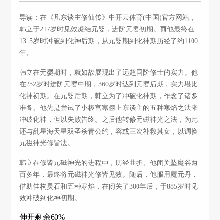
导读：在《凡东谈主修仙传》中开云体育(中国)官方网站，
韩立于217岁时见效凝结元婴，进阶元婴初期。而他最终在
1315岁时冲破到化神后期，从元婴期到化神期历经了约1100
年。
韩立在元婴期时，就如故展现出了远超同阶修士的实力。他
在252岁时进阶元婴中期，360岁时达到元婴后期，实力堪比
化神初期。在元婴后期，韩立为了冲破化神期，作念了诸多
准备。他先是尝试了小极宫寒俪上东谈主的五种寒焰之法来
冲破化神，但以失败告终。之后他转修元磁神光之法，为此
还与乱星海天星双圣杀青公约，容或三次补救其女，以调换
元磁神光修皆法。
韩立在修皆元磁神光的进程中，历经曲折。他闭关坠魔谷两
百多年，最终将元磁神光修皆见效。随后，他服用魔元丹，
借助佳构灵石和五种寒焰，在闭关了300年后，于885岁时见
效冲破到化神初期。
伸开剩余60%